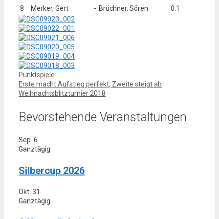
8
Merker, Gert
-
Brüchner, Sören
0:1
Kategorien
Punktspiele
Erste macht Aufstieg perfekt, Zweite steigt ab
Weihnachtsblitzturnier 2018
Bevorstehende Veranstaltungen
Sep.
6
Ganztägig
Silbercup 2026
Okt.
31
Ganztägig