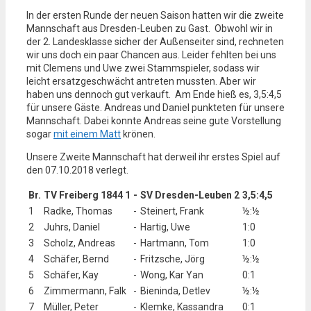
In der ersten Runde der neuen Saison hatten wir die zweite
Mannschaft aus Dresden-Leuben zu Gast. Obwohl wir in
der 2. Landesklasse sicher der Außenseiter sind, rechneten
wir uns doch ein paar Chancen aus. Leider fehlten bei uns
mit Clemens und Uwe zwei Stammspieler, sodass wir
leicht ersatzgeschwächt antreten mussten. Aber wir
haben uns dennoch gut verkauft. Am Ende hieß es, 3,5:4,5
für unsere Gäste. Andreas und Daniel punkteten für unsere
Mannschaft. Dabei konnte Andreas seine gute Vorstellung
sogar
mit einem Matt
krönen.
Unsere Zweite Mannschaft hat derweil ihr erstes Spiel auf
den 07.10.2018 verlegt.
Br.
TV Freiberg 1844 1
-
SV Dresden-Leuben 2
3,5:4,5
1
Radke, Thomas
-
Steinert, Frank
½:½
2
Juhrs, Daniel
-
Hartig, Uwe
1:0
3
Scholz, Andreas
-
Hartmann, Tom
1:0
4
Schäfer, Bernd
-
Fritzsche, Jörg
½:½
5
Schäfer, Kay
-
Wong, Kar Yan
0:1
6
Zimmermann, Falk
-
Bieninda, Detlev
½:½
7
Müller, Peter
-
Klemke, Kassandra
0:1