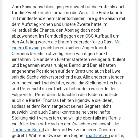
Zum Saisonabschluss ging es sowohl für die Erste als auch
für die Zweite noch einmal um die Wurst. Die Erste könnte
mit mindestens einem Unentschieden ihre gute Saison mit
dem Aufstieg krönen und unsere Zweite hatte im
Kellerduell die Chance, den Abstieg doch noch
abzuwenden. Im Fernduell gegen den CSC Aufbau II um
den Aufstieg waren die Ehrenfriedersdorfer zu Gast.
Mit
einem Kurzsieg
nach bereits sieben Zügen konnte
Clemens bereits frühzeitig einen wichtigen Punkt
einfahren. Die anderen Bretter starteten weniger turbulent
und begannen etwas ruhiger. Bernd und Daniel hatten
angenehme Positionen auf dem Brett und auch bei Uwe
sah die Sache vielversprechend aus. Alle anderen standen
zumindest nicht schlechter, wobei die Stellungen bei Falk
und Peter nicht so einfach zu behandeln waren. In der
Folge verlor Peter dann tatsächlich den Faden und leider
auch die Partie. Thomas fehlten irgendwie die Ideen,
sodass er dem Remisangebot seines Gegners nicht
auswich. Und auch Daniel konnte seine vorteilhafte
Stellung nicht verwerten und willigte ebenfalls ins Remis
ein. Allerdings hatte sich in der Zwischenzeit sowohl
die
Partie von Bernd
als die von Uwe zu unseren Gunsten
gedreht. Während Uwe seinen Gegner
matt setzen
durfte,