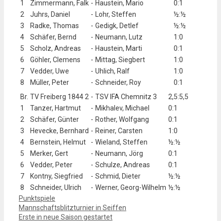
1
Zimmermann, Falk
-
Haustein, Mario
0:1
2
Juhrs, Daniel
-
Lohr, Steffen
½:½
3
Radke, Thomas
-
Gedigk, Detlef
½:½
4
Schäfer, Bernd
-
Neumann, Lutz
1:0
5
Scholz, Andreas
-
Haustein, Marti
0:1
6
Göhler, Clemens
-
Mittag, Siegbert
1:0
7
Vedder, Uwe
-
Uhlich, Ralf
1:0
8
Müller, Peter
-
Schneider, Roy
0:1
Br.
TV Freiberg 1844 2
-
TSV IFA Chemnitz 3
2,5:5,5
1
Tanzer, Hartmut
-
Mikhalev, Michael
0:1
2
Schäfer, Günter
-
Rother, Wolfgang
0:1
3
Hevecke, Bernhard
-
Reiner, Carsten
1:0
4
Bernstein, Helmut
-
Wieland, Steffen
½:½
5
Merker, Gert
-
Neumann, Jörg
0:1
6
Vedder, Peter
-
Schulze, Andreas
0:1
7
Kontny, Siegfried
-
Schmid, Dieter
½:½
8
Schneider, Ulrich
-
Werner, Georg-Wilhelm
½:½
Kategorien
Punktspiele
Mannschaftsblitzturnier in Seiffen
Erste in neue Saison gestartet