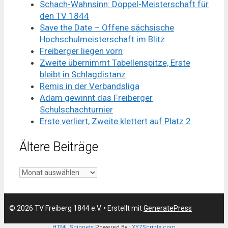
Schach-Wahnsinn: Doppel-Meisterschaft für
den TV 1844
Save the Date – Offene sächsische
Hochschulmeisterschaft im Blitz
Freiberger liegen vorn
Zweite übernimmt Tabellenspitze, Erste
bleibt in Schlagdistanz
Remis in der Verbandsliga
Adam gewinnt das Freiberger
Schulschachturnier
Erste verliert, Zweite klettert auf Platz 2
Ältere Beiträge
Ältere
Beiträge
© 2026 TV Freiberg 1844 e.V.
• Erstellt mit
GeneratePress
HTML Snippets
Powered By :
XYZScripts.com