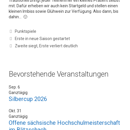
Traditionell bringt jeder Teilnehmer ein kleines Präsent selbst
mit. Dafür erheben wir auch kein Startgeld und stellen einen
kleinen Imbiss sowie Glühwein zur Verfügung. Also dann, bis
dahin… 🙂
Kategorien
Punktspiele
Erste in neue Saison gestartet
Zweite siegt, Erste verliert deutlich
Bevorstehende Veranstaltungen
Sep.
6
Ganztägig
Silbercup 2026
Okt.
31
Ganztägig
Offene sächsische Hochschulmeisterschaft
im Blitzschach