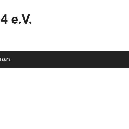
4 e.V.
essum