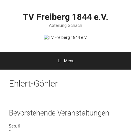
Zum
Inhalt
springen
TV Freiberg 1844 e.V.
Abteilung Schach
Menü
Ehlert-Göhler
Bevorstehende Veranstaltungen
Sep.
6