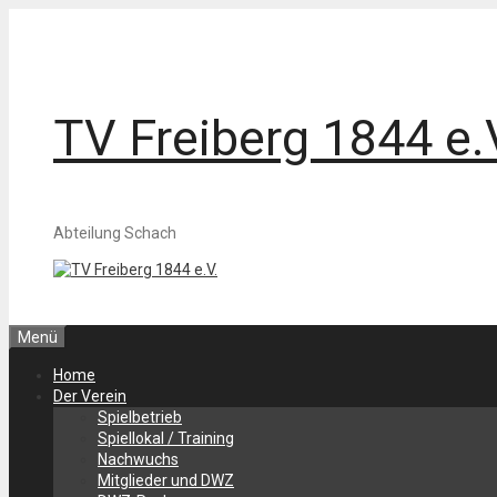
Zum
Inhalt
springen
TV Freiberg 1844 e.
Abteilung Schach
Menü
Home
Der Verein
Spielbetrieb
Spiellokal / Training
Nachwuchs
Mitglieder und DWZ