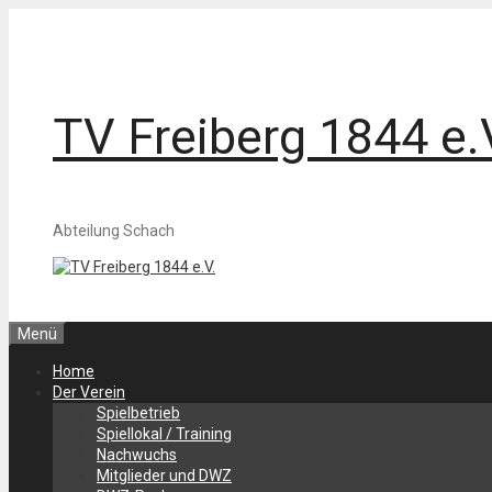
Zum
Inhalt
springen
TV Freiberg 1844 e.
Abteilung Schach
Menü
Home
Der Verein
Spielbetrieb
Spiellokal / Training
Nachwuchs
Mitglieder und DWZ