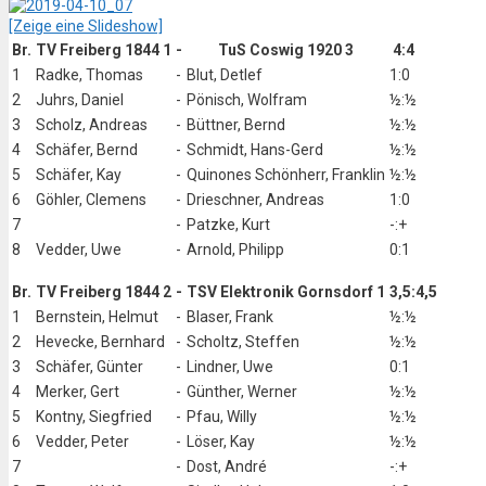
[Zeige eine Slideshow]
Br.
TV Freiberg 1844 1
-
TuS Coswig 1920 3
4:4
1
Radke, Thomas
-
Blut, Detlef
1:0
2
Juhrs, Daniel
-
Pönisch, Wolfram
½:½
3
Scholz, Andreas
-
Büttner, Bernd
½:½
4
Schäfer, Bernd
-
Schmidt, Hans-Gerd
½:½
5
Schäfer, Kay
-
Quinones Schönherr, Franklin
½:½
6
Göhler, Clemens
-
Drieschner, Andreas
1:0
7
-
Patzke, Kurt
-:+
8
Vedder, Uwe
-
Arnold, Philipp
0:1
Br.
TV Freiberg 1844 2
-
TSV Elektronik Gornsdorf 1
3,5:4,5
1
Bernstein, Helmut
-
Blaser, Frank
½:½
2
Hevecke, Bernhard
-
Scholtz, Steffen
½:½
3
Schäfer, Günter
-
Lindner, Uwe
0:1
4
Merker, Gert
-
Günther, Werner
½:½
5
Kontny, Siegfried
-
Pfau, Willy
½:½
6
Vedder, Peter
-
Löser, Kay
½:½
7
-
Dost, André
-:+