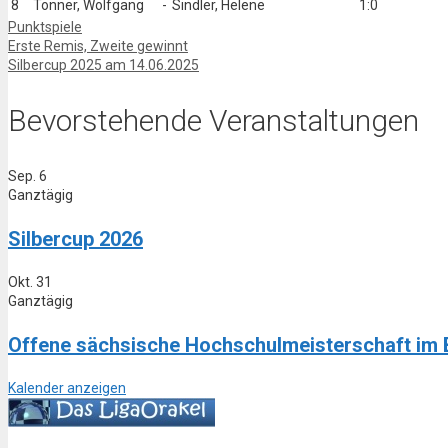
8
Tonner, Wolfgang
-
Sindler, Helene
1:0
Kategorien
Punktspiele
Erste Remis, Zweite gewinnt
Silbercup 2025 am 14.06.2025
Bevorstehende Veranstaltungen
Sep.
6
Ganztägig
Silbercup 2026
Okt.
31
Ganztägig
Offene sächsische Hochschulmeisterschaft im 
Kalender anzeigen