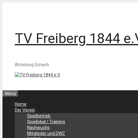
Zum
Inhalt
springen
TV Freiberg 1844 e.
Abteilung Schach
Menü
Home
Der Verein
Spielbetrieb
Spiellokal / Training
Nachwuchs
Mitglieder und DWZ