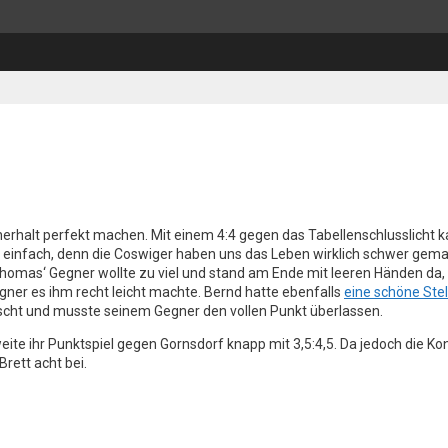
nerhalt perfekt machen. Mit einem 4:4 gegen das Tabellenschlusslicht 
ls einfach, denn die Coswiger haben uns das Leben wirklich schwer gem
homas‘ Gegner wollte zu viel und stand am Ende mit leeren Händen da,
ner es ihm recht leicht machte. Bernd hatte ebenfalls
eine schöne Ste
ischt und musste seinem Gegner den vollen Punkt überlassen.
eite ihr Punktspiel gegen Gornsdorf knapp mit 3,5:4,5. Da jedoch die Kon
rett acht bei.